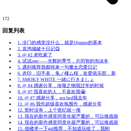
172
回复列表
1. 冷门的感觉没什么，就是Qruppo的基本
2. 哀鸿城破十日记😋
3. @ #2 老吃家了
4. 试试one——光辉的季节，片冈智的泡沫冬
5. 遇到推荐我都得来一句魔女恋爱日记
6. 赤印，旧手表，鬼ノ棲ム桜，友爱俱乐部，新
7. SMOKY WHITE 一緒に行きましょ
8. @ #4 感谢分享，传颂之物我过年的时候
9. @ #7 我喜欢的人，不喜欢我😭
10. @ #7 感谢分享，sea bed我去年
11. @ #6 我也超级喜欢氛围作，感谢分享
12. 暂时没有，上个世纪就一堆
13. 现在的新作感觉同质化挺严重的，可以推戏画
14. 现在的新作感觉同质化挺严重的，可以推戏画
15. 借楼求一下gal推荐，不知道玩啥了，我刚