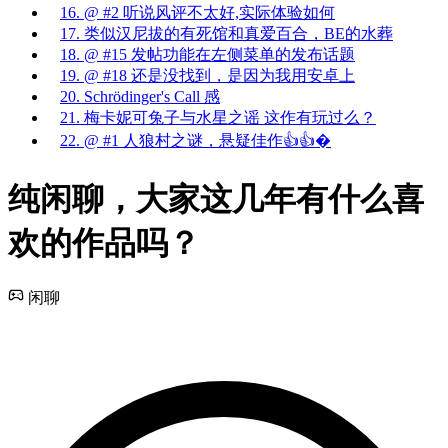
16. @ #2 听说风评不太好,实际体验如何
17. 类似汉尼拔的有死馆和真爱百合，BE的水葬
18. @ #15 发帖功能在左侧菜单的发布话题
19. @ #18 还是没找到，是因为我用安卓上
20. Schrödinger's Call 感
21. 梅卡妮可兔子与水星之谣 这作有玩过么？
22. @ #1 人狼村之谜，悬疑佳作👍👍�
纯闲聊，大家这几年有什么喜
欢的作品吗？
闲聊