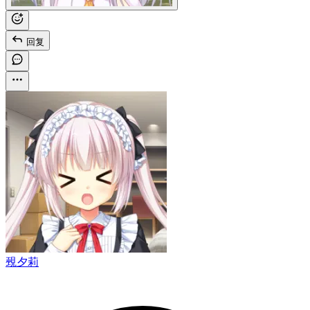
回复
覡夕莉