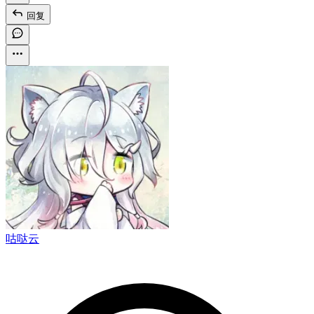
回复
咕哒云