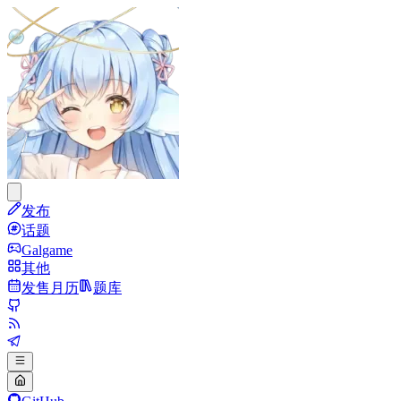
发布
话题
Galgame
其他
发售月历
题库