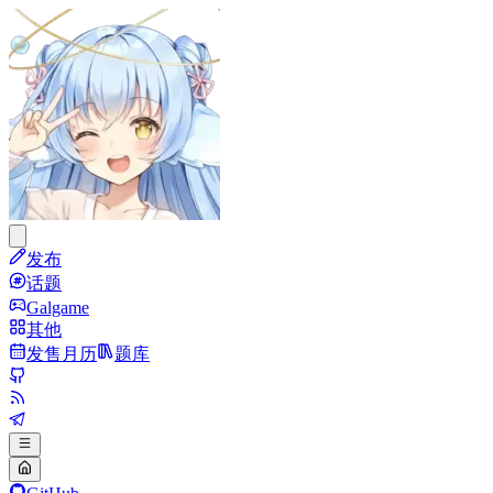
发布
话题
Galgame
其他
发售月历
题库