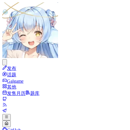
发布
话题
Galgame
其他
发售月历
题库