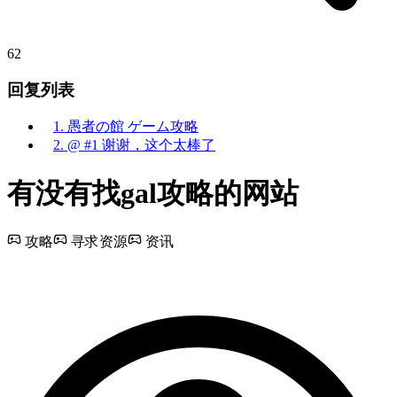
62
回复列表
1. 愚者の館 ゲーム攻略
2. @ #1 谢谢，这个太棒了
有没有找gal攻略的网站
攻略
寻求资源
资讯