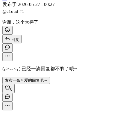
发布于
2026-05-27 - 00:27
@c1oud
#1
谢谢，这个太棒了
回复
(｡>︿<｡) 已经一滴回复都不剩了哦~
发布一条可爱的回复吧～
0