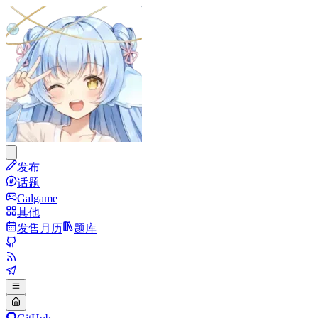
发布
话题
Galgame
其他
发售月历
题库