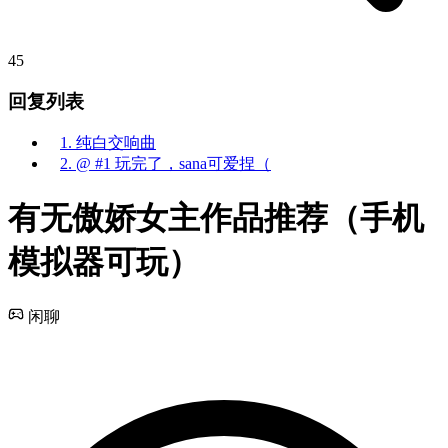
45
回复列表
1. 纯白交响曲
2. @ #1 玩完了，sana可爱捏（
有无傲娇女主作品推荐（手机
模拟器可玩）
闲聊