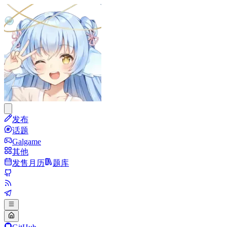
发布
话题
Galgame
其他
发售月历
题库