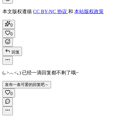
本文版权遵循
CC BY-NC 协议
和
本站版权政策
0
0
回复
(｡>︿<｡) 已经一滴回复都不剩了哦~
发布一条可爱的回复吧～
0