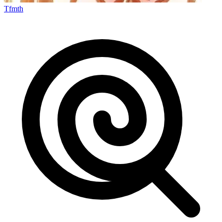
Tfmth