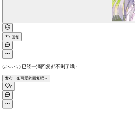
回复
(｡>︿<｡) 已经一滴回复都不剩了哦~
发布一条可爱的回复吧～
0