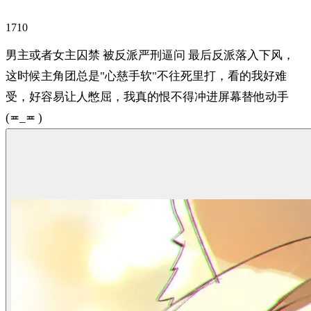
1710
男主或者女主囚禁 被反派严刑逼问 最后反派落入下风，
这时候主角团总是"心慈手软"不往死里打，看的我好难
受，好容易让人憋屈，我真的恨不得冲进屏幕替他动手
(≖_≖ )