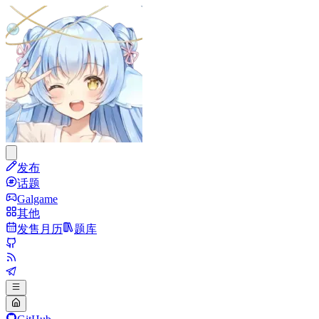
发布
话题
Galgame
其他
发售月历
题库