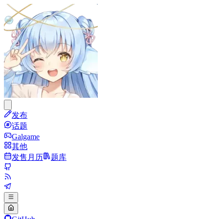
发布
话题
Galgame
其他
发售月历
题库