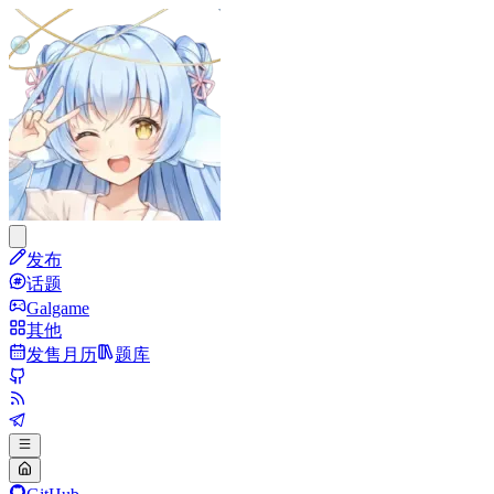
发布
话题
Galgame
其他
发售月历
题库