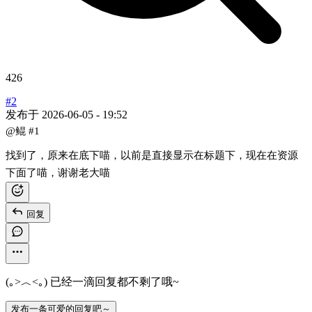
426
#2
发布于
2026-06-05 - 19:52
@鲲
#1
找到了，原来在底下喵，以前是直接显示在标题下，现在在资源
下面了喵，谢谢老大喵
回复
(｡>︿<｡) 已经一滴回复都不剩了哦~
发布一条可爱的回复吧～