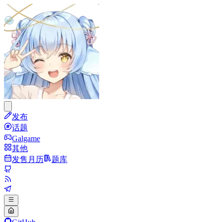
发布
话题
Galgame
其他
发售月历
题库