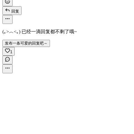
回复
(｡>︿<｡) 已经一滴回复都不剩了哦~
发布一条可爱的回复吧～
1