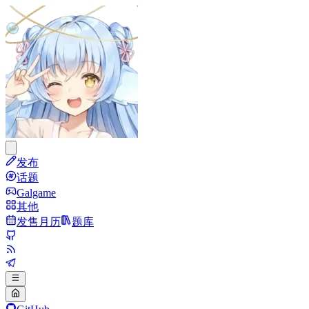
发布
话题
Galgame
其他
发售月历
题库