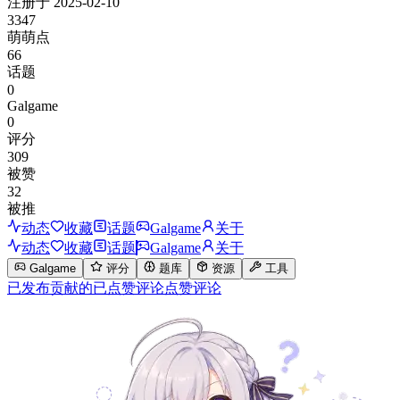
注册于
2025-02-10
3347
萌萌点
66
话题
0
Galgame
0
评分
309
被赞
32
被推
动态
收藏
话题
Galgame
关于
动态
收藏
话题
Galgame
关于
Galgame
评分
题库
资源
工具
已发布
贡献的
已点赞
评论
点赞评论