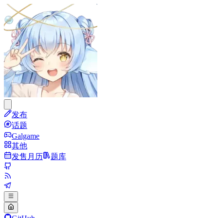
发布
话题
Galgame
其他
发售月历
题库