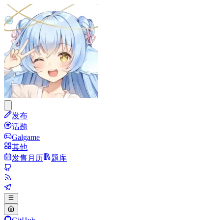
发布
话题
Galgame
其他
发售月历
题库