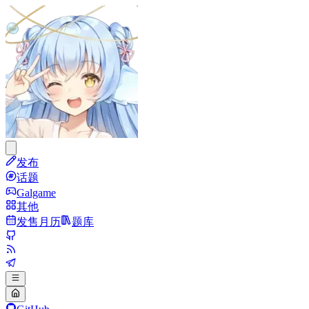
发布
话题
Galgame
其他
发售月历
题库