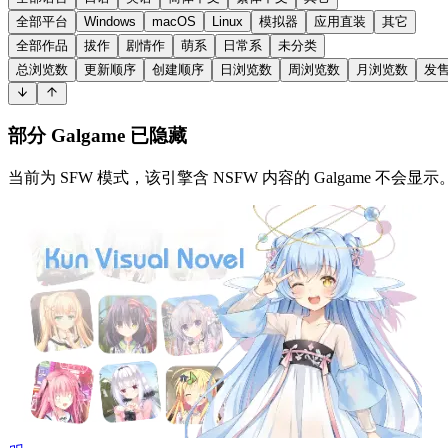
全部平台
Windows
macOS
Linux
模拟器
应用直装
其它
全部作品
拔作
剧情作
萌系
日常系
未分类
总浏览数
更新顺序
创建顺序
日浏览数
周浏览数
月浏览数
发
部分 Galgame 已隐藏
当前为 SFW 模式，该引擎含 NSFW 内容的 Galgame 不