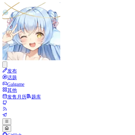
发布
话题
Galgame
其他
发售月历
题库