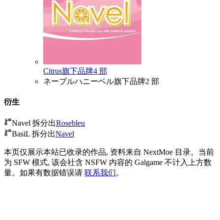
Citrus
旗下品牌
4 部
ネーブルハニーベル
旗下品牌
2 部
衍生
Navel 拆分出
Rosebleu
BasiL 拆分出
Navel
本页仅展示本站已收录的作品, 资料来自 NextMoe 目录。
当前
为 SFW 模式, 该会社含 NSFW 内容的 Galgame 不计入上方数
量。
如果有数据错误请
联系我们
。