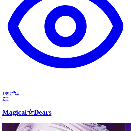
1897
4
ZH
Magical☆Dears