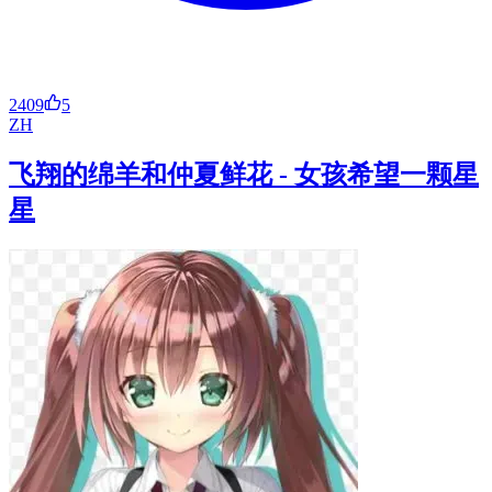
2409
5
ZH
飞翔的绵羊和仲夏鲜花 - 女孩希望一颗星
星