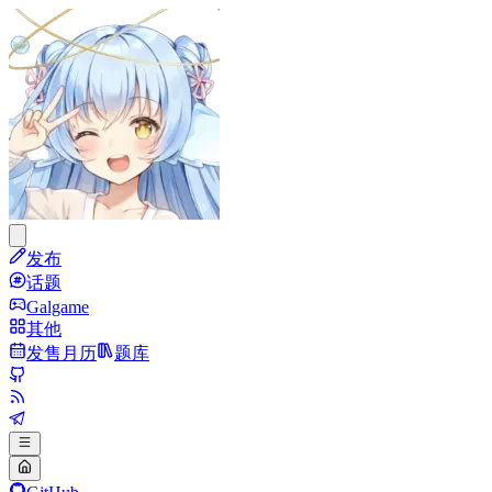
发布
话题
Galgame
其他
发售月历
题库