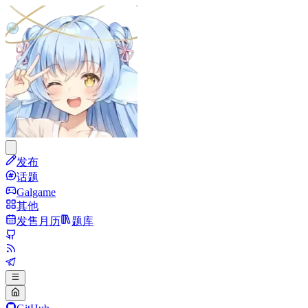
发布
话题
Galgame
其他
发售月历
题库