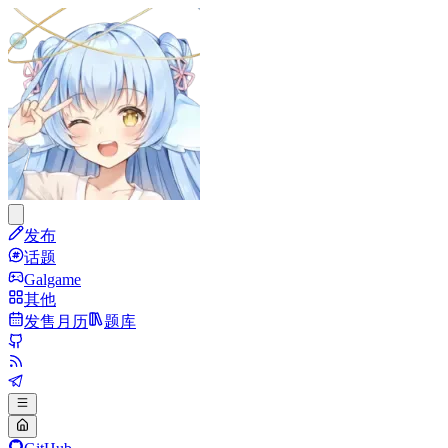
发布
话题
Galgame
其他
发售月历
题库