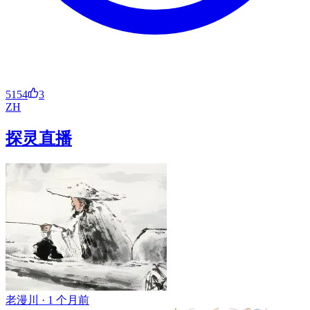
5154
3
ZH
探灵直播
老漫川 ·
1 个月前