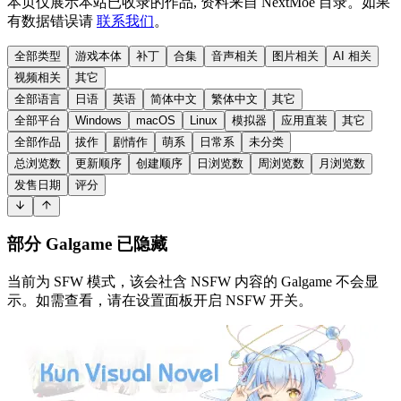
本页仅展示本站已收录的作品, 资料来自 NextMoe 目录。如果
有数据错误请
联系我们
。
全部类型
游戏本体
补丁
合集
音声相关
图片相关
AI 相关
视频相关
其它
全部语言
日语
英语
简体中文
繁体中文
其它
全部平台
Windows
macOS
Linux
模拟器
应用直装
其它
全部作品
拔作
剧情作
萌系
日常系
未分类
总浏览数
更新顺序
创建顺序
日浏览数
周浏览数
月浏览数
发售日期
评分
部分 Galgame 已隐藏
当前为 SFW 模式，该会社含 NSFW 内容的 Galgame 不会显
示。如需查看，请在设置面板开启 NSFW 开关。