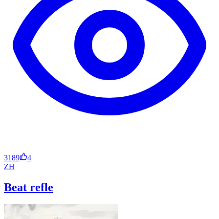
3189
4
ZH
Beat refle