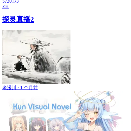
5730
3
ZH
探灵直播2
老漫川 ·
1 个月前