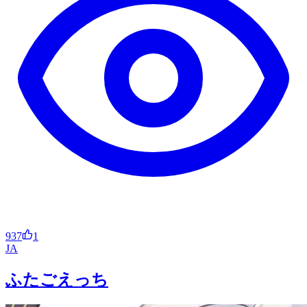
937
1
JA
ふたごえっち