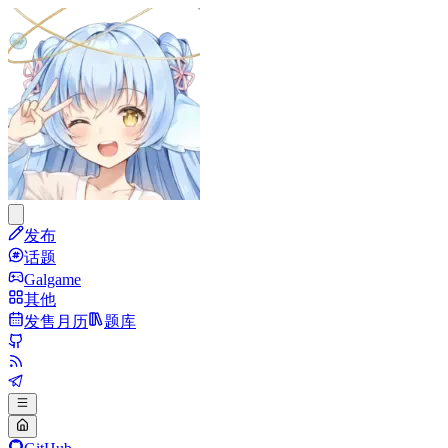
发布
话题
Galgame
其他
发售月历
题库