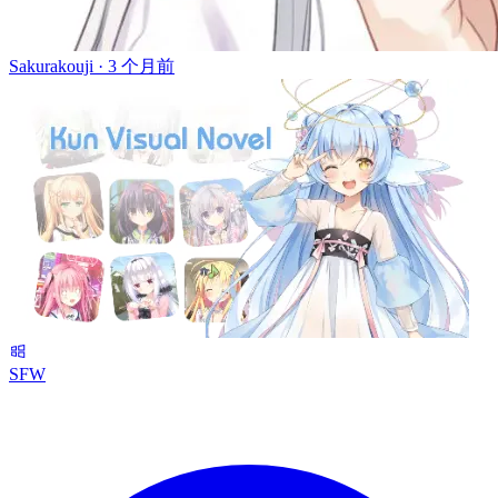
Sakurakouji ·
3 个月前
SFW