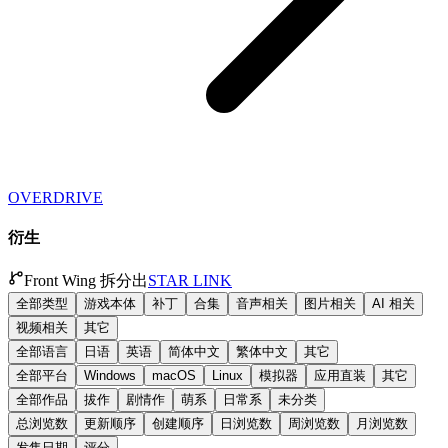
OVERDRIVE
衍生
Front Wing 拆分出
STAR LINK
全部类型
游戏本体
补丁
合集
音声相关
图片相关
AI 相关
视频相关
其它
全部语言
日语
英语
简体中文
繁体中文
其它
全部平台
Windows
macOS
Linux
模拟器
应用直装
其它
全部作品
拔作
剧情作
萌系
日常系
未分类
总浏览数
更新顺序
创建顺序
日浏览数
周浏览数
月浏览数
发售日期
评分