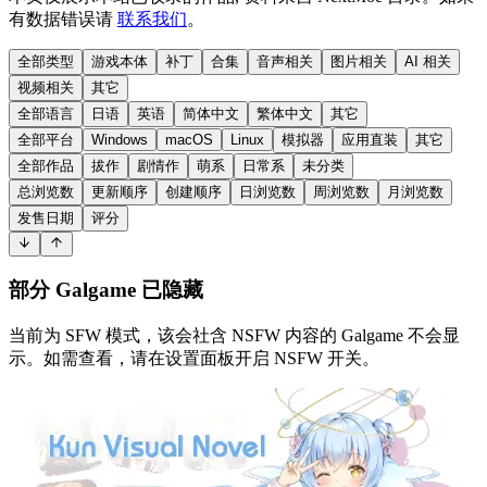
有数据错误请
联系我们
。
全部类型
游戏本体
补丁
合集
音声相关
图片相关
AI 相关
视频相关
其它
全部语言
日语
英语
简体中文
繁体中文
其它
全部平台
Windows
macOS
Linux
模拟器
应用直装
其它
全部作品
拔作
剧情作
萌系
日常系
未分类
总浏览数
更新顺序
创建顺序
日浏览数
周浏览数
月浏览数
发售日期
评分
部分 Galgame 已隐藏
当前为 SFW 模式，该会社含 NSFW 内容的 Galgame 不会显
示。如需查看，请在设置面板开启 NSFW 开关。