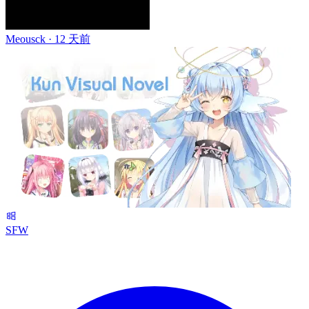
Meousck ·
12 天前
SFW