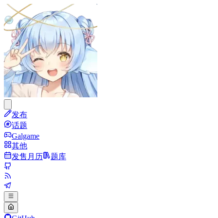
发布
话题
Galgame
其他
发售月历
题库