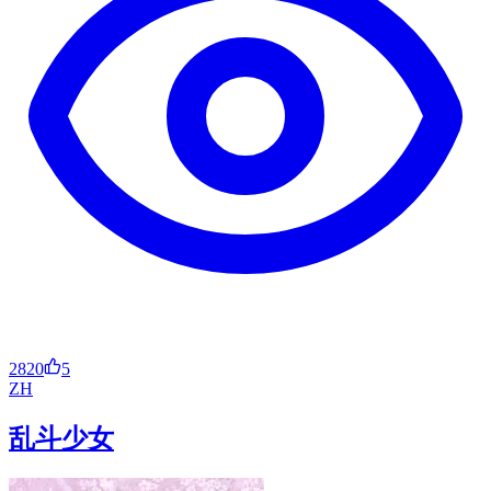
2820
5
ZH
乱斗少女