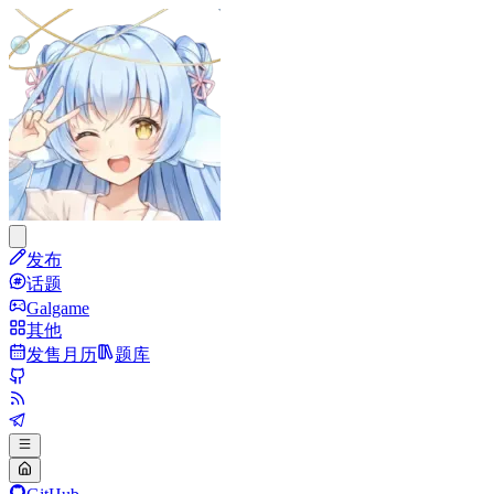
发布
话题
Galgame
其他
发售月历
题库