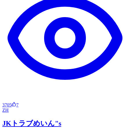
3705
7
ZH
JKトラブめいん"s