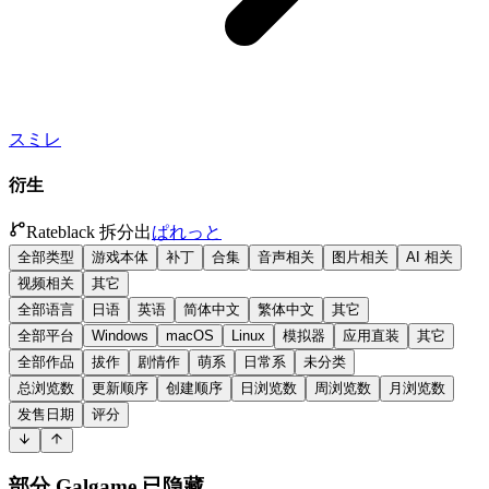
スミレ
衍生
Rateblack 拆分出
ぱれっと
全部类型
游戏本体
补丁
合集
音声相关
图片相关
AI 相关
视频相关
其它
全部语言
日语
英语
简体中文
繁体中文
其它
全部平台
Windows
macOS
Linux
模拟器
应用直装
其它
全部作品
拔作
剧情作
萌系
日常系
未分类
总浏览数
更新顺序
创建顺序
日浏览数
周浏览数
月浏览数
发售日期
评分
部分 Galgame 已隐藏