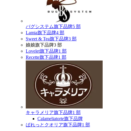
バグシステム
旗下品牌
5 部
Lamia
旗下品牌
4 部
Sweet & Tea
旗下品牌
3 部
娘娘
旗下品牌
3 部
Lovelet
旗下品牌
1 部
Recette
旗下品牌
1 部
キャラメリア
旗下品牌
1 部
Calameliatorte
旗下品牌
ぱれっとクオリア
旗下品牌
1 部