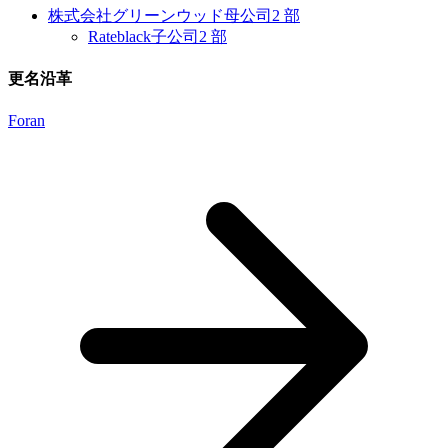
株式会社グリーンウッド
母公司
2 部
Rateblack
子公司
2 部
更名沿革
Foran