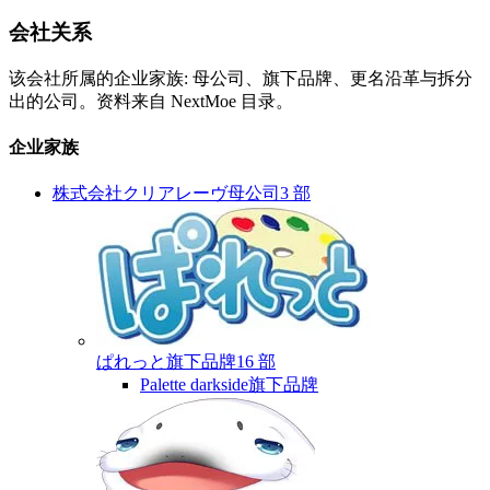
会社关系
该会社所属的企业家族: 母公司、旗下品牌、更名沿革与拆分
出的公司。资料来自 NextMoe 目录。
企业家族
株式会社クリアレーヴ
母公司
3 部
ぱれっと
旗下品牌
16 部
Palette darkside
旗下品牌