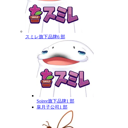
スミレ
旗下品牌
6 部
Soiree
旗下品牌
1 部
皐月
子公司
1 部