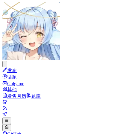
发布
话题
Galgame
其他
发售月历
题库