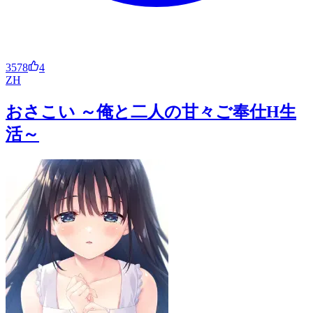
3578
4
ZH
おさこい ～俺と二人の甘々ご奉仕H生
活～