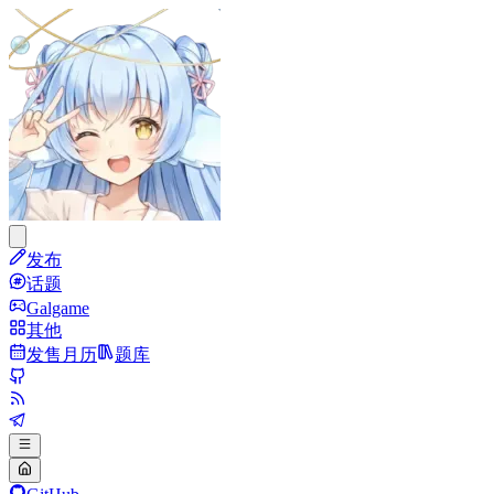
发布
话题
Galgame
其他
发售月历
题库