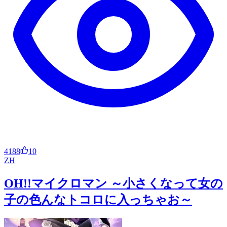
4188
10
ZH
OH!!マイクロマン ～小さくなって女の
子の色んなトコロに入っちゃお～