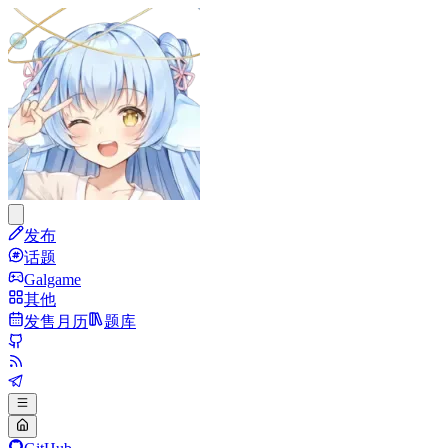
发布
话题
Galgame
其他
发售月历
题库