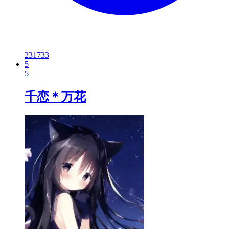
231733
5
5
千恋＊万花