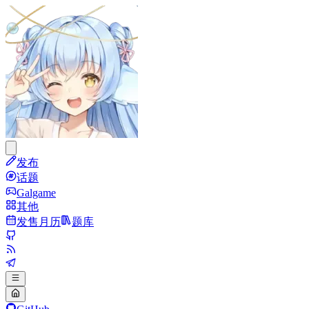
发布
话题
Galgame
其他
发售月历
题库