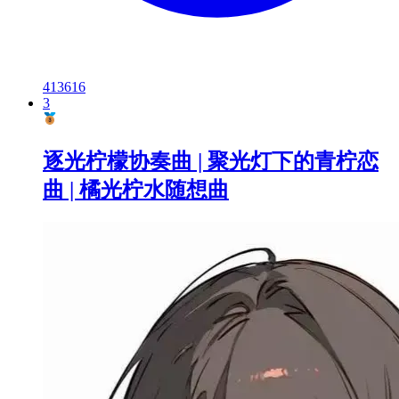
413616
3
逐光柠檬协奏曲 | 聚光灯下的青柠恋
曲 | 橘光柠水随想曲