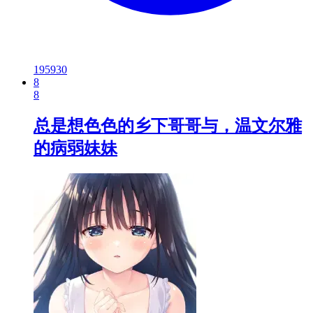
195930
8
8
总是想色色的乡下哥哥与，温文尔雅
的病弱妹妹