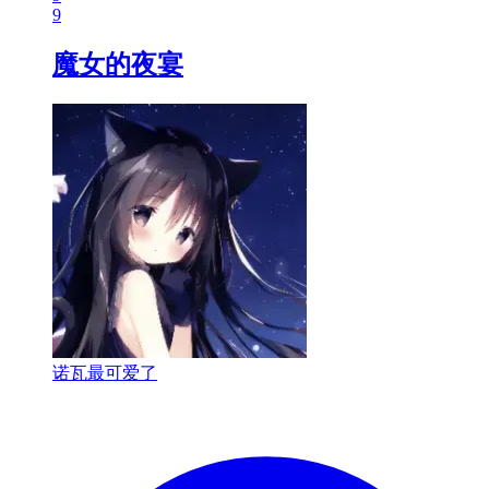
9
魔女的夜宴
诺瓦最可爱了