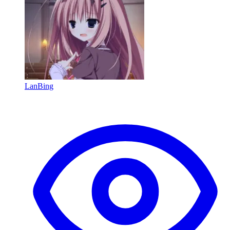
LanBing