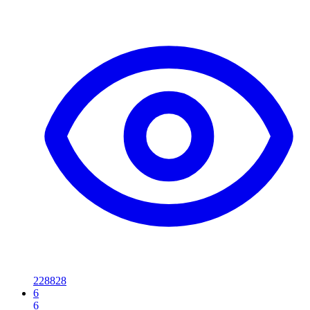
228828
6
6