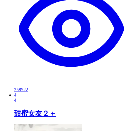
258522
4
4
甜蜜女友２＋