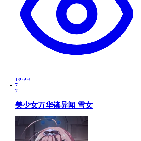
199593
7
7
美少女万华镜异闻 雪女