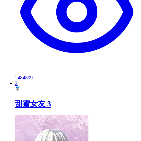
2484899
2
甜蜜女友 3