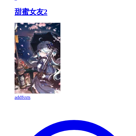
甜蜜女友2
addfsxts