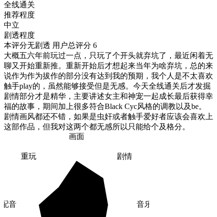
全线通关
推荐程度
中立
剧透程度
本评分无剧透
用户总评分 6
大概五六年前玩过一点，只玩了个开头就弃坑了，最近闲着无
聊又开始重新推。重新开始后才想起来当年为啥弃坑，总的来
说作为作为拔作的部分没有达到我的预期，我个人是不太喜欢
触手play的，虽然能够接受但是无感。今天全线通关后才发掘
剧情部分才是精华，主要讲述女主和神宠一起成长最后获得幸
福的故事，期间加上很多符合Black Cyc风格的调教以及be。
剧情画风都还不错，如果是虫奸或者触手爱好者应该会喜欢上
这部作品，但我对这两个都无感所以只能给个及格分。
画面
重玩
剧情
配音
音乐