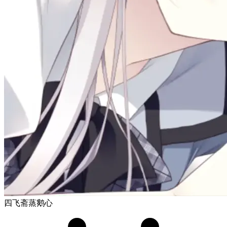
四飞斋蒸鹅心