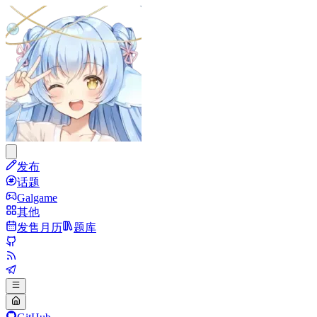
发布
话题
Galgame
其他
发售月历
题库