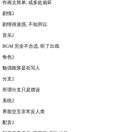
作画太简单, 或多处崩坏
剧情
2
剧情很迷惑, 不知所以
音乐
2
BGM 完全不合适, 听了出戏
角色
2
勉强能算是在写人
分支
2
所谓分支只是摆设
系统
2
界面交互非常反人类
配音
2