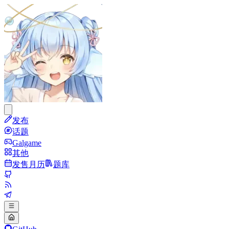
发布
话题
Galgame
其他
发售月历
题库