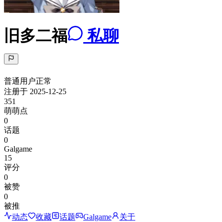
旧多二福
私聊
普通用户
正常
注册于
2025-12-25
351
萌萌点
0
话题
0
Galgame
15
评分
0
被赞
0
被推
动态
收藏
话题
Galgame
关于