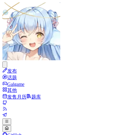
发布
话题
Galgame
其他
发售月历
题库