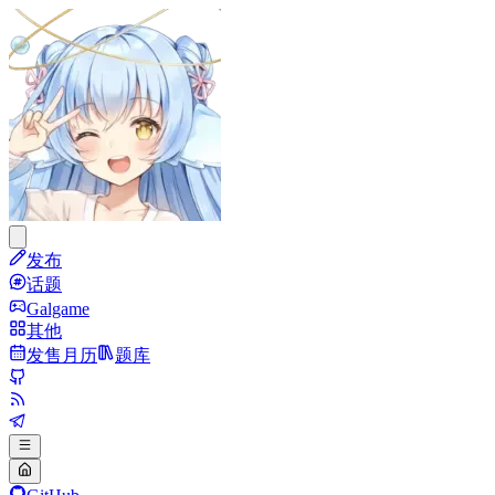
发布
话题
Galgame
其他
发售月历
题库