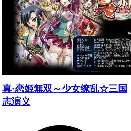
真·恋姬無双～少女缭乱☆三国
志演义