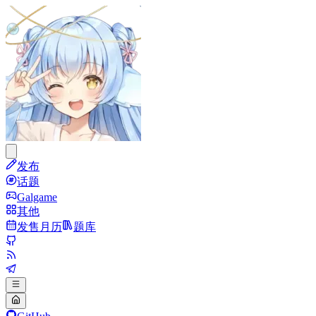
发布
话题
Galgame
其他
发售月历
题库