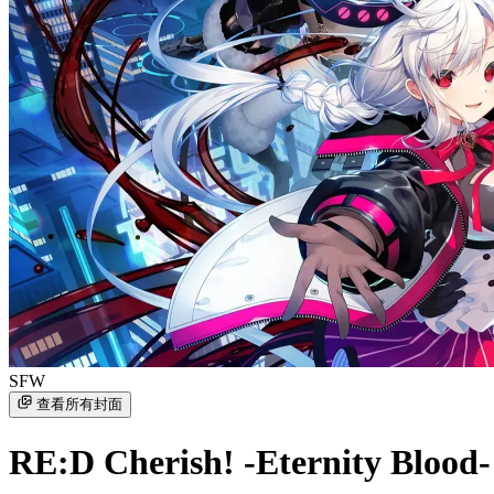
SFW
查看所有封面
RE:D Cherish! -Eternity Blood-