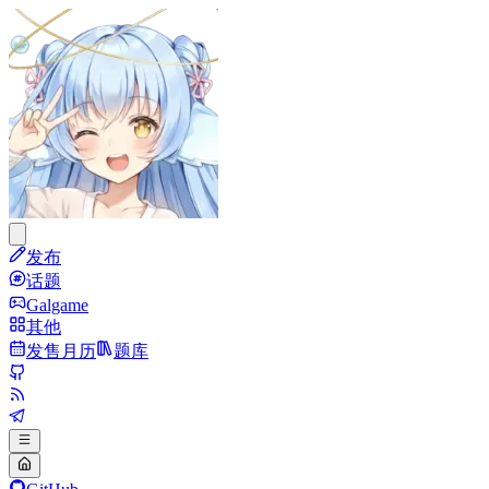
发布
话题
Galgame
其他
发售月历
题库