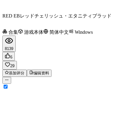
RED EB
レッドチェリッシュ・エタニティブラッド
合集
游戏本体
简体中文
Windows
8139
6
29
添加评分
编辑资料