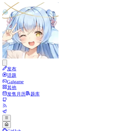
发布
话题
Galgame
其他
发售月历
题库