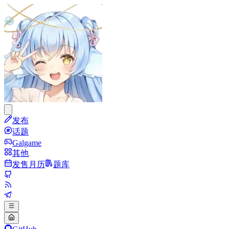
发布
话题
Galgame
其他
发售月历
题库