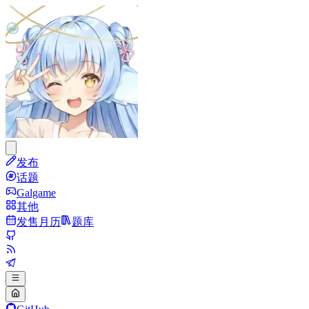
发布
话题
Galgame
其他
发售月历
题库