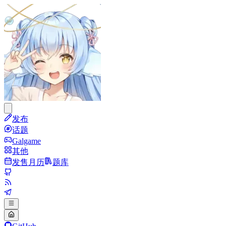
发布
话题
Galgame
其他
发售月历
题库