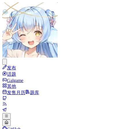
发布
话题
Galgame
其他
发售月历
题库