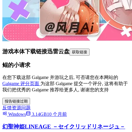
游戏本体下载链接
迅雷云盘
获取链接
鲲的小请求
在您下载这部 Galgame 并游玩之后, 可否请您在本网站的
Galgame 评分页面
为这部 Galgame 提交一个评分, 这将有助于
我们把优秀的 Galgame 推荐给更多人, 谢谢您的支持
报告链接过期
反馈资源问题
Windows
3.14GB
10 个月前
幻聖神姫LINEAGE －セイクリッドリネージュ－