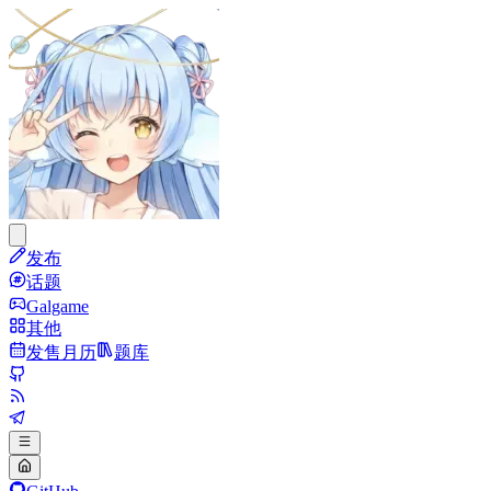
发布
话题
Galgame
其他
发售月历
题库