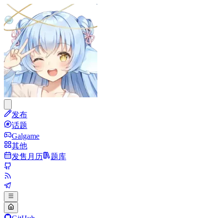
发布
话题
Galgame
其他
发售月历
题库