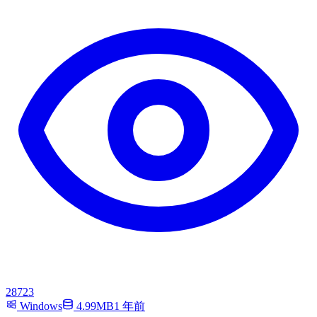
28723
Windows
4.99MB
1 年前