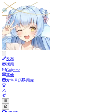
发布
话题
Galgame
其他
发售月历
题库