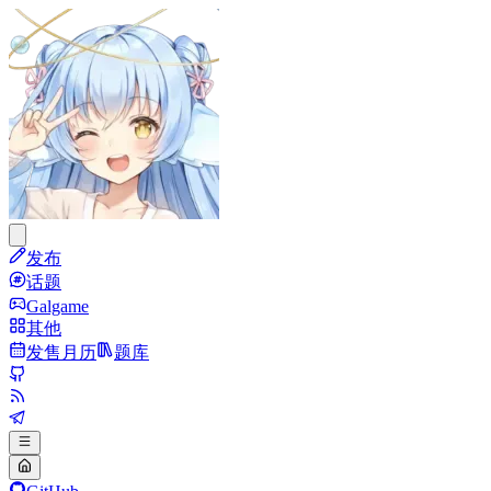
发布
话题
Galgame
其他
发售月历
题库