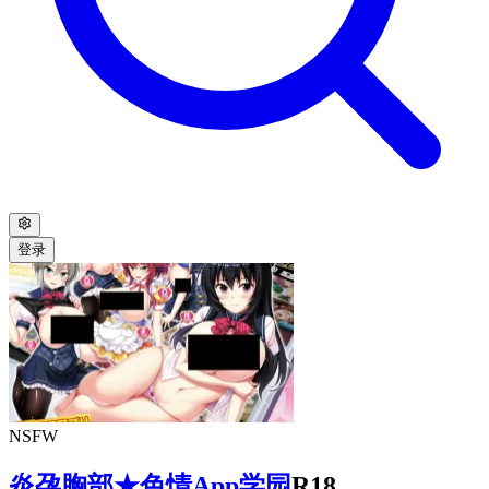
登录
NSFW
炎孕胸部★色情App学园
R18