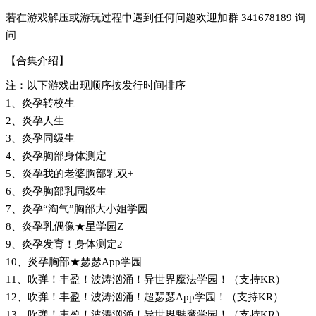
若在游戏解压或游玩过程中遇到任何问题欢迎加群 341678189 询
问
【合集介绍】
注：以下游戏出现顺序按发行时间排序
1、炎孕转校生
2、炎孕人生
3、炎孕同级生
4、炎孕胸部身体测定
5、炎孕我的老婆胸部乳双+
6、炎孕胸部乳同级生
7、炎孕“淘气”胸部大小姐学园
8、炎孕乳偶像★星学园Z
9、炎孕发育！身体测定2
10、炎孕胸部★瑟瑟App学园
11、吹弹！丰盈！波涛汹涌！异世界魔法学园！（支持KR）
12、吹弹！丰盈！波涛汹涌！超瑟瑟App学园！（支持KR）
13、吹弹！丰盈！波涛汹涌！异世界魅魔学园！（支持KR）