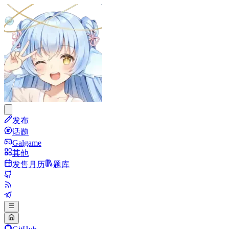
发布
话题
Galgame
其他
发售月历
题库