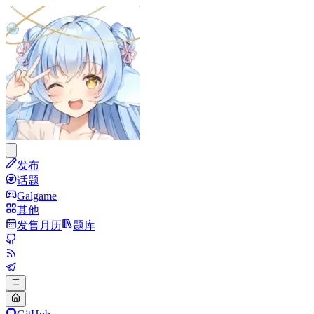
发布
话题
Galgame
其他
发售月历
题库