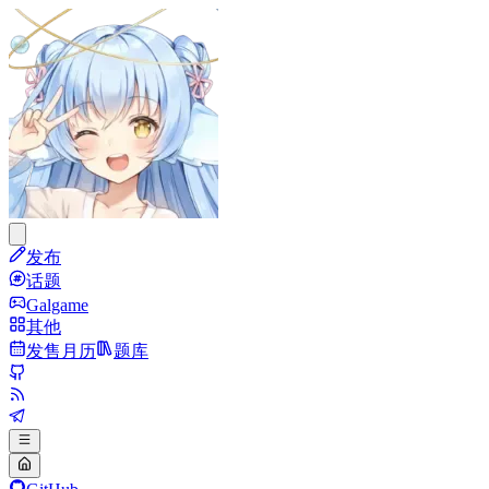
发布
话题
Galgame
其他
发售月历
题库