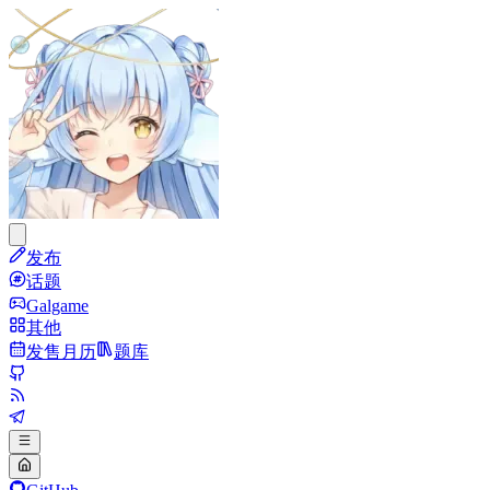
发布
话题
Galgame
其他
发售月历
题库