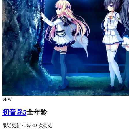
SFW
初音岛5
全年龄
最近更新
· 26,042 次浏览