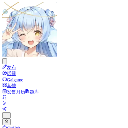
发布
话题
Galgame
其他
发售月历
题库