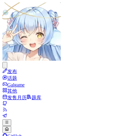
发布
话题
Galgame
其他
发售月历
题库