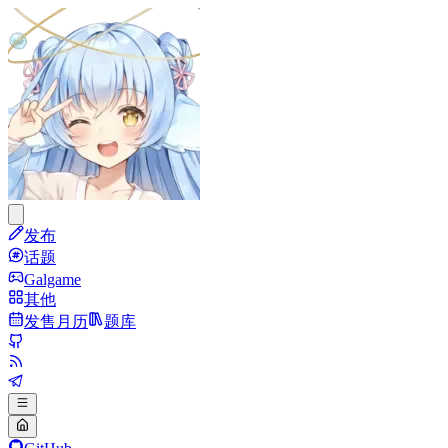
发布
话题
Galgame
其他
发售月历
题库