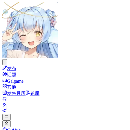
发布
话题
Galgame
其他
发售月历
题库