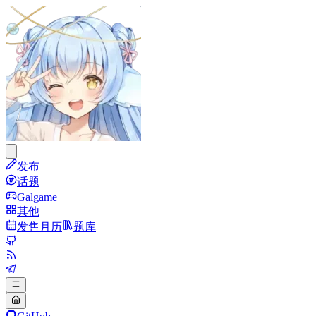
发布
话题
Galgame
其他
发售月历
题库