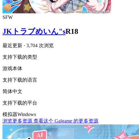
SFW
JKトラブめいん"s
R18
最近更新
· 3,704 次浏览
支持下载的类型
游戏本体
支持下载的语言
简体中文
支持下载的平台
模拟器
Windows
浏览更多资源
查看这个 Galgame 的更多资源