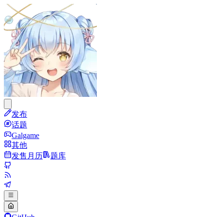
发布
话题
Galgame
其他
发售月历
题库