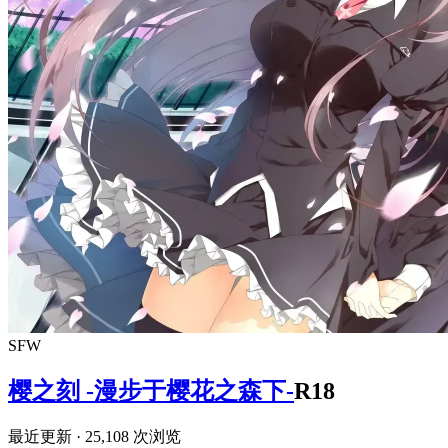
SFW
樱之刻 -漫步于樱花之森下-
R18
最近更新
· 25,108 次浏览