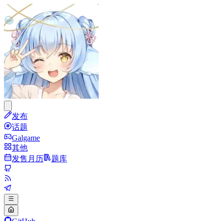
发布
话题
Galgame
其他
发售月历
题库